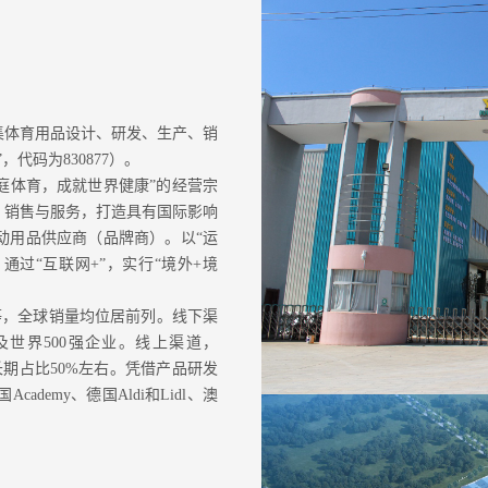
家集体育用品设计、研发、生产、销
代码为830877）。
庭体育，成就世界健康”的经营宗
、销售与服务，打造具有国际影响
动用品供应商（品牌商）。以“运
，通过“互联网+”，实行“境外+境
等，全球销量均位居前列。
线下渠
世界500强企业。
线上渠道，
品长期占比50%左右。凭借产品研发
emy、德国Aldi和Lidl、澳