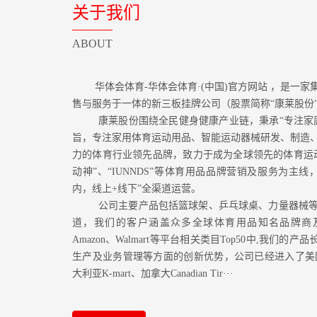
关于我们
ABOUT
华体会体育-华体会体育·(中国)官方网站 ，是一
售与服务于一体的新三板挂牌公司（股票简称“康莱股份”，
康莱股份围绕全民健身健康产业链，秉承“专注家
旨，专注家用体育运动用品、智能运动器械研发、制造
力的体育行业领先品牌，致力于成为全球领先的体育运
动神”、“IUNNDS”等体育用品品牌营销及服务为主线
内，线上+线下”全渠道运营。
公司主要产品包括篮球架、乒乓球桌、力量器械
道，我们的客户涵盖众多全球体育用品知名品牌商及
Amazon
、Walmart等
平台相关类目Top50中,我们的产
生产及业务管理等方面的创新优势，公司已经进入了美国Acad
大利亚K-mart、加拿大Canadian Tir···