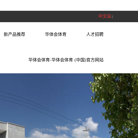
中文站
|
新产品推荐
华体会体育
人才招聘
华体会体育-华体会体育·(中国)官方网站