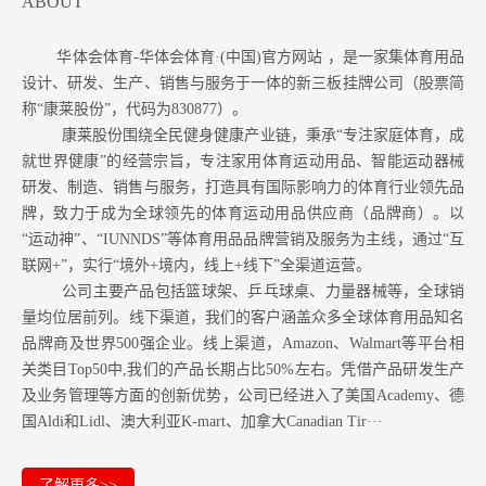
ABOUT
华体会体育-华体会体育·(中国)官方网站 ，是一家集体育用品
设计、研发、生产、销售与服务于一体的新三板挂牌公司（股票简
称“康莱股份”，代码为830877）。
康莱股份围绕全民健身健康产业链，秉承“专注家庭体育，成
就世界健康”的经营宗旨，专注家用体育运动用品、智能运动器械
研发、制造、销售与服务，打造具有国际影响力的体育行业领先品
牌，致力于成为全球领先的体育运动用品供应商（品牌商）。以
“运动神”、“IUNNDS”等体育用品品牌营销及服务为主线，通过“互
联网+”，实行“境外+境内，线上+线下”全渠道运营。
公司主要产品包括篮球架、乒乓球桌、力量器械等，全球销
量均位居前列。
线下渠道，我们的客户涵盖众多全球体育用品知名
品牌商及世界500强企业。
线上渠道，Amazon
、Walmart等
平台相
关类目Top50中,我们的产品长期占比50%左右。凭借产品研发生产
及业务管理等方面的创新优势，公司已经进入了美国Academy、德
国Aldi和Lidl、澳大利亚K-mart、加拿大Canadian Tir···
了解更多>>