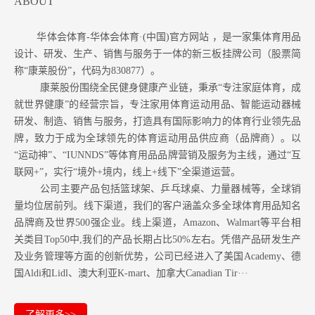
ABOUT
华体会体育-华体会体育·(中国)官方网站 ，是一家集体育用品
设计、研发、生产、销售与服务于一体的新三板挂牌公司（股票简
称“康莱股份”，代码为830877）。
康莱股份围绕全民健身健康产业链，秉承“专注家庭体育，成
就世界健康”的经营宗旨，专注家用体育运动用品、智能运动器械
研发、制造、销售与服务，打造具有国际影响力的体育行业领先品
牌，致力于成为全球领先的体育运动用品供应商（品牌商）。以
“运动神”、“IUNNDS”等体育用品品牌营销及服务为主线，通过“互
联网+”，实行“境外+境内，线上+线下”全渠道运营。
公司主要产品包括篮球架、乒乓球桌、力量器械等，全球销
量均位居前列。
线下渠道，我们的客户涵盖众多全球体育用品知名
品牌商及世界500强企业。
线上渠道，Amazon
、Walmart等
平台相
关类目Top50中,我们的产品长期占比50%左右。凭借产品研发生产
及业务管理等方面的创新优势，公司已经进入了美国Academy、德
国Aldi和Lidl、澳大利亚K-mart、加拿大Canadian Tir···
了解更多>>