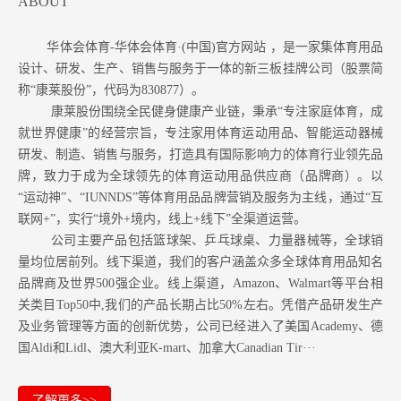
ABOUT
华体会体育-华体会体育·(中国)官方网站 ，是一家集体育用品
设计、研发、生产、销售与服务于一体的新三板挂牌公司（股票简
称“康莱股份”，代码为830877）。
康莱股份围绕全民健身健康产业链，秉承“专注家庭体育，成
就世界健康”的经营宗旨，专注家用体育运动用品、智能运动器械
研发、制造、销售与服务，打造具有国际影响力的体育行业领先品
牌，致力于成为全球领先的体育运动用品供应商（品牌商）。以
“运动神”、“IUNNDS”等体育用品品牌营销及服务为主线，通过“互
联网+”，实行“境外+境内，线上+线下”全渠道运营。
公司主要产品包括篮球架、乒乓球桌、力量器械等，全球销
量均位居前列。
线下渠道，我们的客户涵盖众多全球体育用品知名
品牌商及世界500强企业。
线上渠道，Amazon
、Walmart等
平台相
关类目Top50中,我们的产品长期占比50%左右。凭借产品研发生产
及业务管理等方面的创新优势，公司已经进入了美国Academy、德
国Aldi和Lidl、澳大利亚K-mart、加拿大Canadian Tir···
了解更多>>