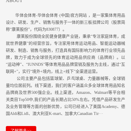
ABOUT
华体会体育-华体会体育·(中国)官方网站 ，是一家集体育用品
设计、研发、生产、销售与服务于一体的新三板挂牌公司（股票简
称“康莱股份”，代码为830877）。
康莱股份围绕全民健身健康产业链，秉承“专注家庭体育，成
就世界健康”的经营宗旨，专注家用体育运动用品、智能运动器械
研发、制造、销售与服务，打造具有国际影响力的体育行业领先品
牌，致力于成为全球领先的体育运动用品供应商（品牌商）。以
“运动神”、“IUNNDS”等体育用品品牌营销及服务为主线，通过“互
联网+”，实行“境外+境内，线上+线下”全渠道运营。
公司主要产品包括篮球架、乒乓球桌、力量器械等，全球销
量均位居前列。
线下渠道，我们的客户涵盖众多全球体育用品知名
品牌商及世界500强企业。
线上渠道，Amazon
、Walmart等
平台相
关类目Top50中,我们的产品长期占比50%左右。凭借产品研发生产
及业务管理等方面的创新优势，公司已经进入了美国Academy、德
国Aldi和Lidl、澳大利亚K-mart、加拿大Canadian Tir···
了解更多>>