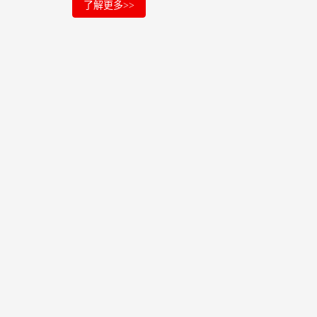
了解更多>>