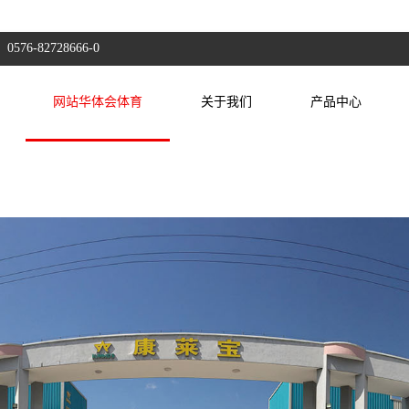
-82728666-0
网站华体会体育
关于我们
产品中心