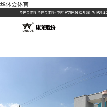
华体会体育
华体会体育-华体会体育·(中国)官方网站 欢迎您！客服热线：0576